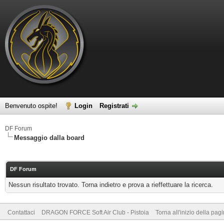
Benvenuto ospite!
Login
Registrati
DF Forum
Messaggio dalla board
DF Forum
Nessun risultato trovato. Torna indietro e prova a rieffettuare la ricerca.
Contattaci
DRAGON FORCE Soft Air Club - Pistoia
Torna all'inizio della pag