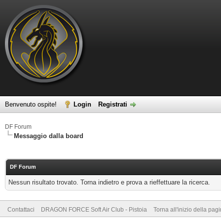
Benvenuto ospite!
Login
Registrati
DF Forum
Messaggio dalla board
DF Forum
Nessun risultato trovato. Torna indietro e prova a rieffettuare la ricerca.
Contattaci
DRAGON FORCE Soft Air Club - Pistoia
Torna all'inizio della pag